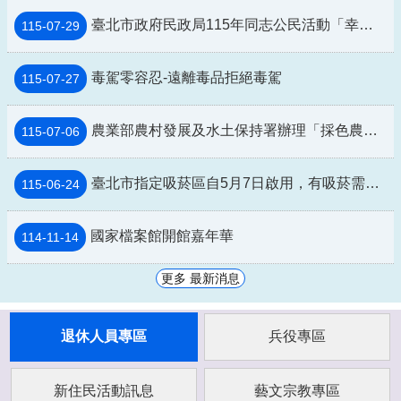
臺北市政府民政局115年同志公民活動「幸符製造所：與同志青少年一起長大」互動式展覽及相關講座
115-07-29
毒駕零容忍-遠離毒品拒絕毒駕
115-07-27
農業部農村發展及水土保持署辦理「採色農遊Color Walk」活動資訊
115-07-06
臺北市指定吸菸區自5月7日啟用，有吸菸需求民眾請至指定吸菸區。
115-06-24
國家檔案館開館嘉年華
114-11-14
更多 最新消息
退休人員專區
兵役專區
新住民活動訊息
藝文宗教專區