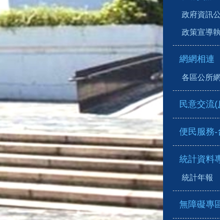
政府資訊
政策宣導
網網相連
各區公所
民意交流(
便民服務
統計資料
統計年報
無障礙專