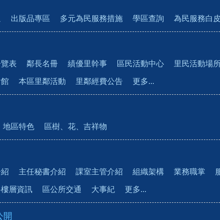
通
出版品專區
多元為民服務措施
學區查詢
為民服務白
一覽表
鄰長名冊
績優里幹事
區民活動中心
里民活動場
會館
本區里鄰活動
里鄰經費公告
更多...
地區特色
區樹、花、吉祥物
介紹
主任秘書介紹
課室主管介紹
組織架構
業務職掌
各樓層資訊
區公所交通
大事紀
更多...
公開