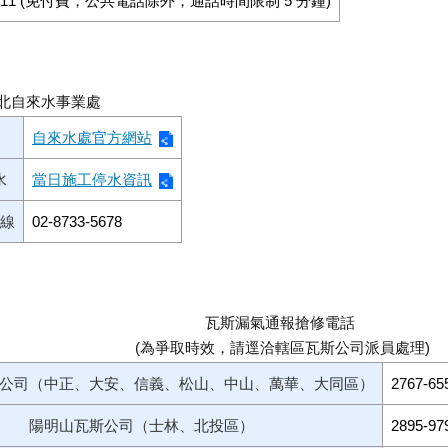
11 (免付費，公共電話除外，通話時間限制 5 分鐘)
北自來水事業處
自來水處官方網站
水
當日施工停水資訊
專線
02-8733-5678
瓦斯漏氣通報搶修電話
(為爭取時效，請逕洽轄區瓦斯公司派員處理)
公司（中正、大安、信義、松山、中山、萬華、大同區）
2767-6
陽明山瓦斯公司（士林、北投區）
2895-9