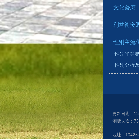
文化藝廊
利益衝突
性別主流
性別平等
性別分析
更新日期
11
瀏覽人次
75
地址：1042