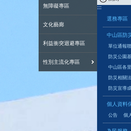
無障礙專區
:::
選務專區
文化藝廊
中山區防災專區(T
利益衝突迴避專區
單位通報聯繫窗
防災公園基本資料
性別主流化專區
中山區各里疏散
防災相關法規(D
防災宣導成果(A
個人資料
公告
個