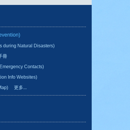
vention)
ring Natural Disasters)
手冊
gency Contacts)
n Info Websites)
Map)
更多...