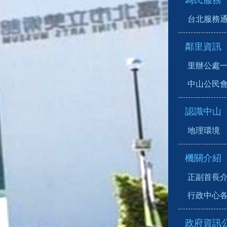
為民服務
台北服務
鄰里資訊
里辦公處
中山公民
認識中山
地理環境
機關介紹
正副首長
行政中心
政府資訊