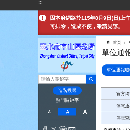
:::
跳到主要內容區塊
因本府網路於115年8月9日(日
可排除，造成不便，敬請見諒。
:::
首頁
單位通報聯
單位通報聯
進階搜尋
官方網
熱門關鍵字
停電通
停電查