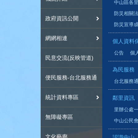
中山區各里疏散
防災相關法規(D
政府資訊公開
防災宣導成果(A
網網相連
個人資料
公告
個
民意交流(反映管道)
為民服務
便民服務-台北服務通
台北服務
統計資料專區
鄰里資訊
里辦公處
無障礙專區
中山公民
文化藝廊
認識中山