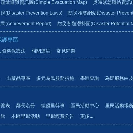
避難資訊圖(Simple Evacuation Map)
災時緊急聯絡資訊(Emer
isaster Prevention Laws)
防災相關網站(Disaster Preventio
chievement Report)
防災各類潛勢圖(Disaster Potential 
保護專區
人資料保護法
相關連結
常見問題
通
出版品專區
多元為民服務措施
學區查詢
為民服務白
一覽表
鄰長名冊
績優里幹事
區民活動中心
里民活動場
會館
本區里鄰活動
里鄰經費公告
更多...