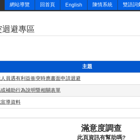
網站導覽
回首頁
陳情系統
雙語詞
English
突迴避專區
主題
職人員遇有利益衝突時應書面申請迴避
易或補助行為說明暨相關表單
他宣導資料
滿意度調查
此頁資訊有幫助嗎?