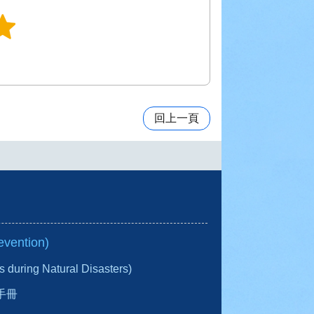
回上一頁
vention)
ring Natural Disasters)
手冊