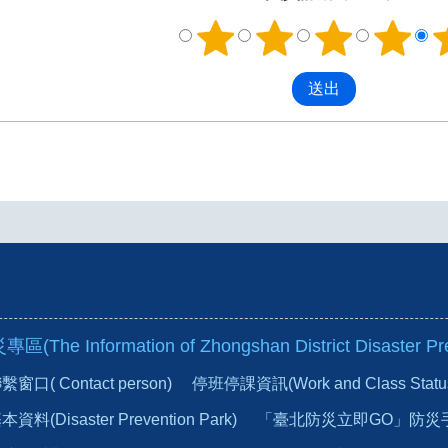
he Information of Zhongshan District Disaster Pre
口( Contact person)
停班停課資訊(Work and Class Status du
(Disaster Prevention Park)
「臺北防災立即GO」防災