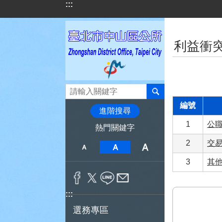
:::
跳到主要內容區塊
:::
利益衝
編號
進階搜尋
1
公
熱門關鍵字
2
交
3
其
:::
選務專區