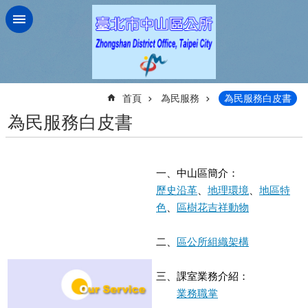
跳到主要內容區塊
:::
首頁
為民服務
為民服務白皮書
為民服務白皮書
一、中山區簡介：
歷史沿革
、
地理環境
、
地區特
色
、
區樹花吉祥動物
二、
區公所組織架構
三、課室業務介紹：
業務職掌