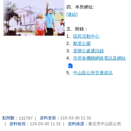
四、本所網址:
[連結]
五、附錄：
1、
區民活動中心
2、
鄰里公園
3、
里辦公處通訊錄
4、
市府各機關網路電話及網站
5、
中山區公所交通資訊
點閱數：
資料更新：
115-03-30 11:31
132787
資料檢視：
115-03-30 11:31
資料維護：
臺北市中山區公所