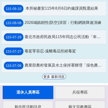
本所秘書室115年8月6日約僱課員甄選結果
115-08-10
2026城鎮韌性(防空)演習：行動網路降速演練
115-08-08
臺北市政府民政局115年同志公民活動「幸符製造所：與同志青少年一起長大」互動式展覽及相關講座
115-07-29
毒駕零容忍-遠離毒品拒絕毒駕
115-07-27
農業部農村發展及水土保持署辦理「採色農遊Color Walk」活動資訊
115-07-06
更多 最新消息
退休人員專區
兵役專區
新住民活動訊息
藝文宗教專區