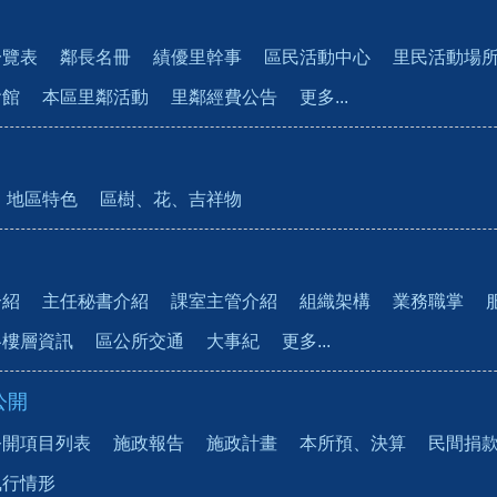
一覽表
鄰長名冊
績優里幹事
區民活動中心
里民活動場
會館
本區里鄰活動
里鄰經費公告
更多...
地區特色
區樹、花、吉祥物
介紹
主任秘書介紹
課室主管介紹
組織架構
業務職掌
各樓層資訊
區公所交通
大事紀
更多...
公開
公開項目列表
施政報告
施政計畫
本所預、決算
民間捐
執行情形