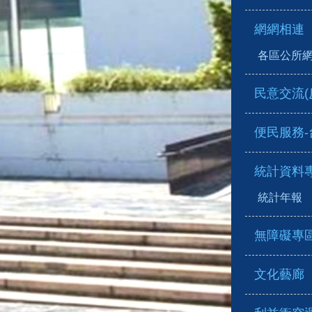
網網相連
各區公所
民意交流(
便民服務
統計資料
統計年報
無障礙專
文化藝廊