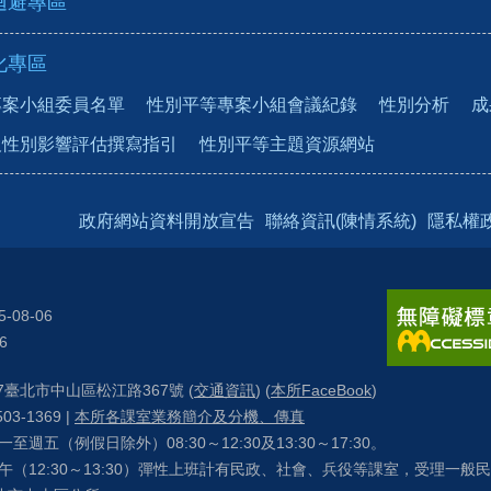
迴避專區
化專區
專案小組委員名單
性別平等專案小組會議紀錄
性別分析
成
及性別影響評估撰寫指引
性別平等主題資源網站
政府網站資料開放宣告
聯絡資訊(陳情系統)
隱私權
5-08-06
6
57臺北市中山區松江路367號 (
交通資訊
) (
本所FaceBook
)
03-1369 |
本所各課室業務簡介及分機、傳真
週五（例假日除外）08:30～12:30及13:30～17:30。
30～13:30）彈性上班計有民政、社會、兵役等課室，受理一般民