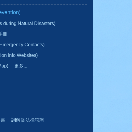
vention)
ring Natural Disasters)
手冊
gency Contacts)
n Info Websites)
Map)
更多...
皮書
調解暨法律諮詢