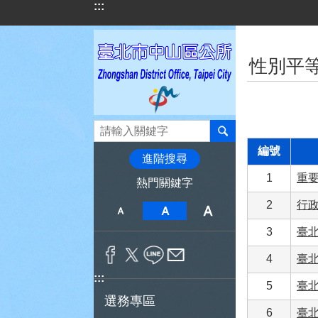
:::
跳到主要內容區塊
:::
性別平
編號
進階搜尋
1
重
熱門關鍵字
2
行
3
臺
4
臺北
:::
5
臺
選務專區
6
臺