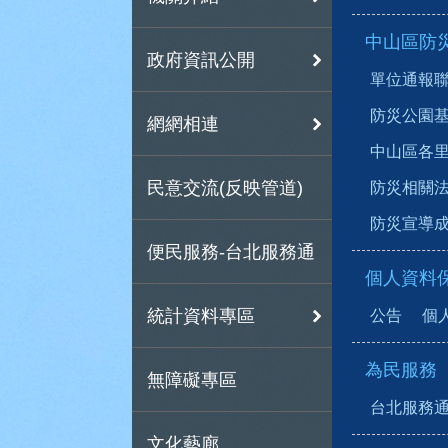
中山區防災專區(T
政府資訊公開
單位通報聯繫窗
防災公園基本資料
網網相連
中山區各里疏散
民意交流(反映管道)
防災相關法規(D
防災宣導成果(A
便民服務-台北服務通
個人資料
統計資料專區
公告
個
為民服務
無障礙專區
台北服務
文化藝廊