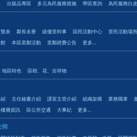
通
出版品專區
多元為民服務措施
學區查詢
為民服務白
一覽表
鄰長名冊
績優里幹事
區民活動中心
里民活動場
會館
本區里鄰活動
里鄰經費公告
更多...
地區特色
區樹、花、吉祥物
介紹
主任秘書介紹
課室主管介紹
組織架構
業務職掌
各樓層資訊
區公所交通
大事紀
更多...
公開