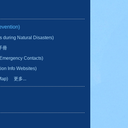
vention)
ring Natural Disasters)
手冊
gency Contacts)
n Info Websites)
Map)
更多...