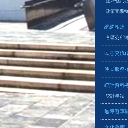
政府資訊
政策宣導
網網相連
各區公所
民意交流(
便民服務
統計資料
統計年報
無障礙專
文化藝廊