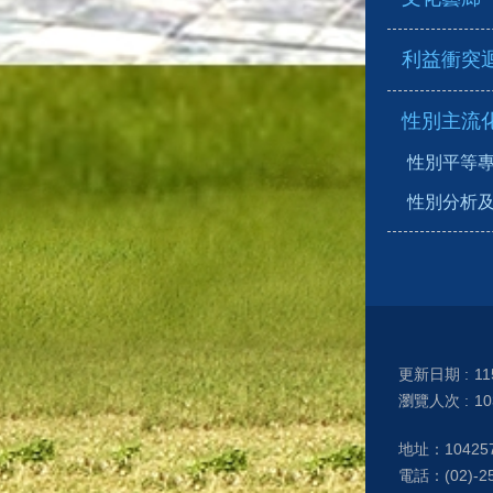
利益衝突
性別主流
性別平等
性別分析
更新日期
11
瀏覽人次
10
地址：1042
電話：(02)-25