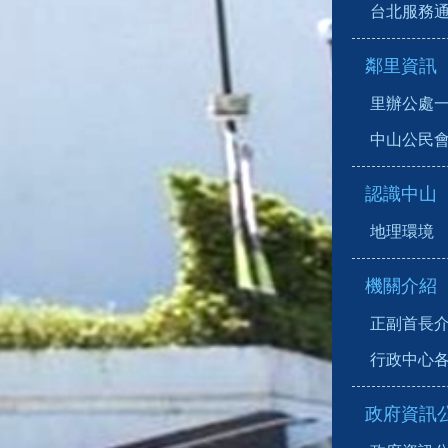
台北服務
鄰里資訊
里辦公處
中山公民
認識中山
地理環境
機關介紹
正副首長
行政中心
政府資訊