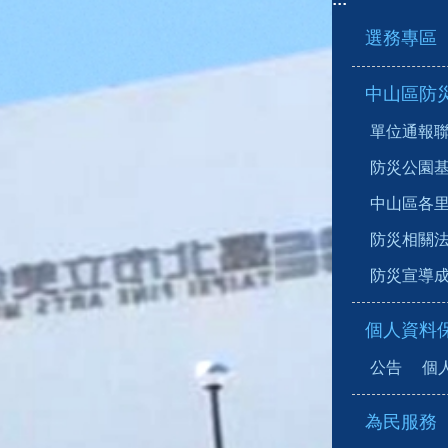
選務專區
中山區防災專區(T
單位通報聯繫窗
防災公園基本資料
中山區各里疏散
防災相關法規(D
防災宣導成果(A
個人資料
公告
個
為民服務