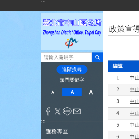
:::
跳到主要內容區塊
:::
政策宣
編號
進階搜尋
1
中山
熱門關鍵字
2
中山
3
中山
4
中山
:::
5
中山
選務專區
6
中山