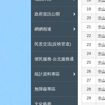
18
中山
19
中山
政府資訊公開
20
中山
21
中山
網網相連
22
中山
民意交流(反映管道)
23
中山
24
中山
便民服務-台北服務通
25
中山
26
中山
統計資料專區
27
中山
無障礙專區
28
中山
29
中山
文化藝廊