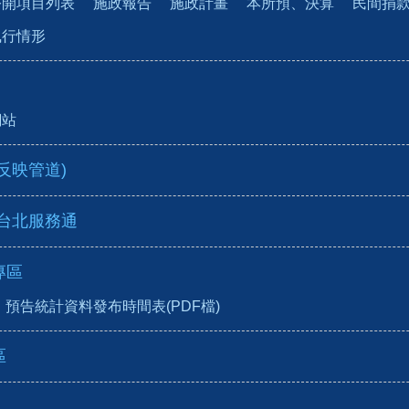
公開項目列表
施政報告
施政計畫
本所預、決算
民間捐
執行情形
網站
反映管道)
-台北服務通
專區
預告統計資料發布時間表(PDF檔)
區