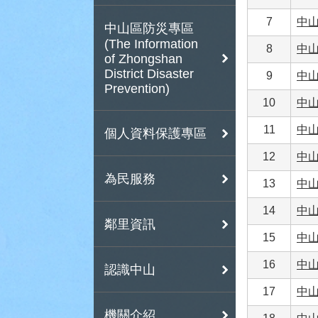
7
中山
中山區防災專區
(The Information
8
中山
of Zhongshan
District Disaster
9
中山
Prevention)
10
中山
11
中山
個人資料保護專區
12
中山
為民服務
13
中山
14
中山
鄰里資訊
15
中山
16
中山
認識中山
17
中山
機關介紹