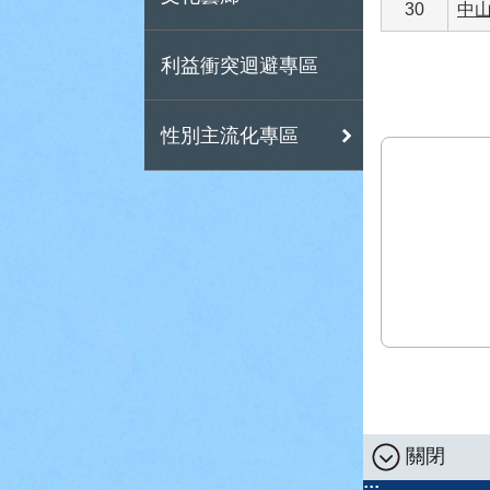
30
中山
利益衝突迴避專區
性別主流化專區
關閉
:::