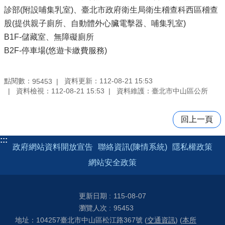
診部(附設哺集乳室)、臺北市政府衛生局衛生稽查科西區稽查
股(提供親子廁所、自動體外心臟電擊器、哺集乳室)
B1F-儲藏室、無障礙廁所
B2F-停車場(悠遊卡繳費服務)
點閱數：
資料更新：112-08-21 15:53
95453
資料檢視：112-08-21 15:53
資料維護：臺北市中山區公所
回上一頁
:::
政府網站資料開放宣告
聯絡資訊(陳情系統)
隱私權政策
網站安全政策
更新日期
115-08-07
瀏覽人次
95453
地址：104257臺北市中山區松江路367號 (
交通資訊
) (
本所