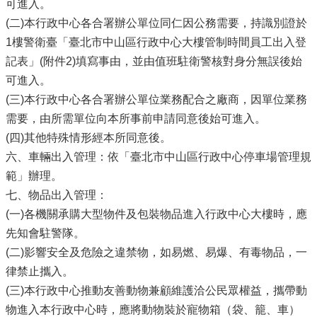
可進入。
(二)本行政中心各合署辦公單位同仁因公務需要，持識別證於
1樓警衛臺「臺北市中山區行政中心大樓管制時間員工出入登
記表」(附件2)填寫事由，並由值班駐衛警核對身分無誤後始
可進入。
(三)本行政中心各合署辦公單位業務配合之廠商，因單位業務
需要，由所需單位向本所事前申請同意後始可進入。
(四)其他特殊情形經本所同意後。
六、車輛出入管理：依「臺北市中山區行政中心停車場管理規
範」辦理。
七、物品出入管理：
(一)各機關承購大型物件及包裝物品進入行政中心大樓時，應
先知會駐警隊。
(二)影響安全及危險之違禁物，如易燃、易爆、有毒物品，一
律禁止攜入。
(三)本行政中心推動友善動物兼顧維護洽公民眾權益，攜帶動
物進入本行政中心時，應將動物裝於寵物箱（袋、籠、車）