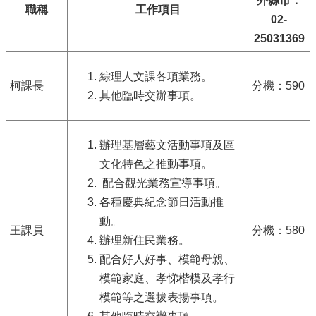
外縣市：
職稱
工作項目
02-
25031369
綜理人文課各項業務。
柯課長
分機：590
其他臨時交辦事項。
辦理基層藝文活動事項及區
文化特色之推動事項。
配合觀光業務宣導事項。
各種慶典紀念節日活動推
動。
王課員
分機：580
辦理新住民業務。
配合好人好事、模範母親、
模範家庭、孝悌楷模及孝行
模範等之選拔表揚事項。