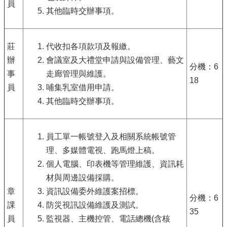
員
其他臨時交辦事項。
莊
代收扣各項款項及報繳。
辦
會議室及大禮堂申請與設備管理、藝文
分機：6
事
走廊管理與維護。
18
員
哺集乳室借用申請。
其他臨時交辦事項。
員工單一帳號登入及相關系統帳號管
理、多媒體電視、跑馬燈上稿。
個人電腦、印表機等管理維護、資訊耗
材與周邊設備採購。
章
資訊設備委外維護案招標。
分機：6
課
防災視訊設備維護及測試。
35
員
監視器、主機控管、電話總機(含核