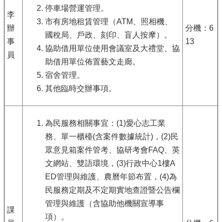
停車場營運管理。
李
市有房地租賃管理（ATM、照相機、
辦
分機：6
國稅局、戶政、刻印、盲人按摩）。
事
13
協助借用單位使用會議室及大禮堂、協
員
助借用單位佈置藝文走廊。
宿舍管理。
其他臨時交辦事項。
為民服務相關事宜：(1)愛心志工業
務、單一櫃檯(含案件數據統計)，(2)民
眾意見箱案件管考、協研考會FAQ、英
文網站、雙語環境，(3)行政中心1樓A
ED管理與維護、農曆年節布置，(4)為
民服務定期及不定期實地查證暨公告欄
管理與維護（含協助他機關宣導事
課
項）。