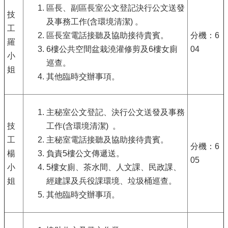
區長、副區長室公文登記決行公文送發
技
及事務工作(含環境清潔) 。
工
區長室電話接聽及協助接待貴賓。
分機：6
羅
6樓公共空間盆栽澆灌修剪及6樓女廁
04
小
巡查。
姐
其他臨時交辦事項。
主秘室公文登記、決行公文送發及事務
技
工作(含環境清潔) 。
工
主秘室電話接聽及協助接待貴賓。
分機：6
楊
負責5樓公文傳遞送。
05
小
5樓女廁、茶水間、人文課、民政課、
姐
經建課及兵役課環境、垃圾桶巡查。
其他臨時交辦事項。