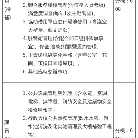
員
分機：6
聯合服務櫃檯管理(含值星人員考核)、
(待
08
滿意度調查(每年1次主動調查)。
補)
協助借用單位進行場地使用（會議室、
大禮堂、藝文走廊）。
駐警衛管理(含配合節日懸掛國旗事
宜)、保全(含統)採購暨履約管理。
主責環境綠美化事務（含辦公室、花
圃、頂樓田園綠屋頂）。
其他臨時交辦事項。
公共設施管理與維護（含水電、空調、
電梯、無障礙、消防安全及建築物安全
檢修申報等）。
行政大樓公共事務管理(飲水水塔、儲
課
水池清洗及化糞池清理及大樓補強工程
員
分機：6
等)。