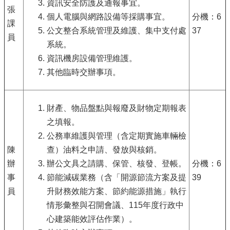
資訊安全防護及通報事宜。
張
個人電腦與網路設備等採購事宜。
分機：6
課
公文整合系統管理及維護、集中支付處
37
員
系統。
資訊機房設備管理維護。
其他臨時交辦事項。
財產、物品盤點與報廢及財物定期報表
之填報。
公務車維護與管理（含定期實施車輛檢
陳
查）油料之申請、發放與核銷。
辦
辦公文具之請購、保管、核發、登帳。
分機：6
事
節能減碳業務（含「開源節流方案及提
39
員
升財務效能方案、節約能源措施」執行
情形彙整與召開會議、115年度行政中
心建築能效評估作業）。