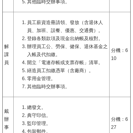
其他臨時交辦事項。
員工薪資造冊請領、發放（含退休人
員、加班、誤餐、優惠、交通費）。
登錄各類款項及現金出納帳及核對。
解
辦理員工公、勞保、健保、退休基金之
分機：6
課
入帳及代扣繳。
10
員
開立「電連存帳或支票存帳」清單。
繕造員工扣繳憑單（含廠商）。
零用金管理。
其他臨時交辦事項。
總發文。
戴
典守印信。
辦
分機：6
監印管理。
事
27
包裝郵件。