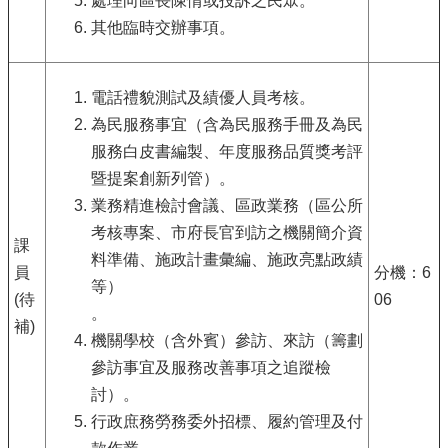
處理向區長陳情或投訴之民眾。
其他臨時交辦事項。
電話禮貌測試及績優人員考核。
為民服務事宜（含為民服務手冊及為民
服務白皮書編製、年度服務品質獎考評
暨提案創新列管）。
業務精進檢討會議、區政業務（區公所
考核專案、市府長官到訪之機關簡介資
課
料準備、施政計畫彙編、施政亮點政績
員
分機：6
等）
(待
06
。
補)
機關學校（含外賓）參訪、來訪（籌劃
參訪事宜及服務改善事項之追蹤檢
討）。
行政庶務勞務委外招標、履約管理及付