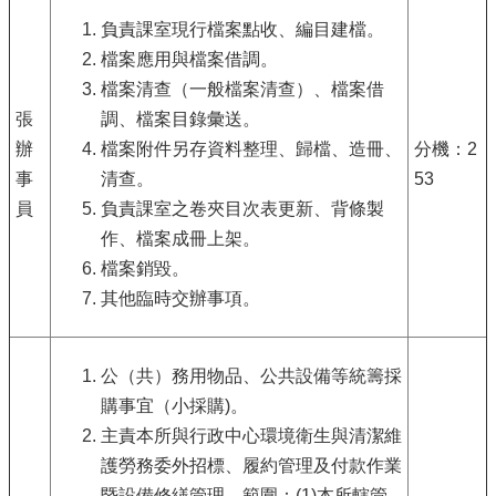
負責課室現行檔案點收、編目建檔。
檔案應用與檔案借調。
檔案清查（一般檔案清查）、檔案借
張
調、檔案目錄彙送。
辦
檔案附件另存資料整理、歸檔、造冊、
分機：2
事
清查。
53
員
負責課室之卷夾目次表更新、背條製
作、檔案成冊上架。
檔案銷毀。
其他臨時交辦事項。
公（共）務用物品、公共設備等統籌採
購事宜（小採購)。
主責本所與行政中心環境衛生與清潔維
護勞務委外招標、履約管理及付款作業
暨設備修繕管理。範圍：(1)本所轄管