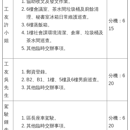
協助收文及發文作業。
工
6樓會議室、茶水間垃圾桶及廚餘清
友
理、秘書室冰箱日常維護巡查。
分機：6
許
6樓蒸飯箱。
15
小
1樓社會課環境清潔、倉庫、垃圾桶及
姐
茶水間巡查。
其他臨時交辦事項。
工
友
郵資登錄。
分機：6
吳
B2、B1、1樓、5樓及6樓男廁巡查。
20
先
其他臨時交辦事項。
生
駕
駛
區長座車駕駛。
分機：6
鍾
其他臨時交辦事項。
20
先