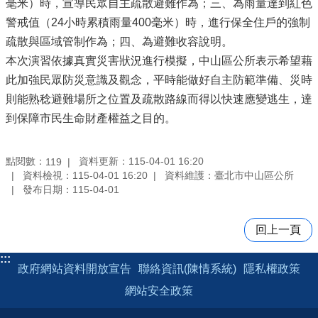
毫米）時，宣導民眾自主疏散避難作為；三、為雨量達到紅色
警戒值（24小時累積雨量400毫米）時，進行保全住戶的強制
疏散與區域管制作為；四、為避難收容說明。
本次演習依據真實災害狀況進行模擬，中山區公所表示希望藉
此加強民眾防災意識及觀念，平時能做好自主防範準備、災時
則能熟稔避難場所之位置及疏散路線而得以快速應變逃生，達
到保障市民生命財產權益之目的。
點閱數：
資料更新：115-04-01 16:20
119
資料檢視：115-04-01 16:20
資料維護：臺北市中山區公所
發布日期：115-04-01
回上一頁
:::
政府網站資料開放宣告
聯絡資訊(陳情系統)
隱私權政策
網站安全政策