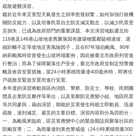
疏散避難演習。
鑑於近年來災害型天氣發生之頻率愈發頻繁，如何加強行政機
關防災能力，以及培養民眾自主防災減災觀念，以減少民眾受
災損失，已成為政府部門的重要課題。本次演習地點通北街
118巷及146巷山坡地老舊聚落因有建築物緊鄰陡峭邊坡、退
縮距離不足等坡地災害風險因子，且在87年瑞伯颱風、90年
納莉颱風時皆曾發生山坡坍塌案例，因此被臺北市政府列管進
行整治；而為了保障聚落住戶安全，臺北市政府並制定預警撤
離及收容安置措施，當24小時累積雨量達400毫米時，即將住
戶疏散至緊急安置所進行安置。
本年度的演習將動員區內消防、警察、防災士、學校、民間團
體及企業防災夥伴等單位，以及里鄰防災應變小組、地區民眾
等共同參與，藉由演習，期能於災害發生時能立即動員、迅速
疏散，達到減災、避災的主要目標。演習內容則分為四部分：
一、為颱風來臨前，區災害應變中心的緊急開設與聚落社區的
防颱宣導；二、為雨量達到黃色警戒值（24小時累積雨量300