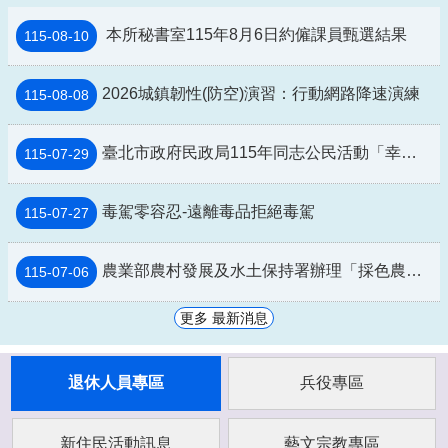
本所秘書室115年8月6日約僱課員甄選結果
115-08-10
2026城鎮韌性(防空)演習：行動網路降速演練
115-08-08
臺北市政府民政局115年同志公民活動「幸符製造所：與同志青少年一起長大」互動式展覽及相關講座
115-07-29
毒駕零容忍-遠離毒品拒絕毒駕
115-07-27
農業部農村發展及水土保持署辦理「採色農遊Color Walk」活動資訊
115-07-06
更多 最新消息
退休人員專區
兵役專區
新住民活動訊息
藝文宗教專區